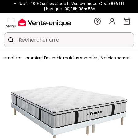
-11% dès 400€ sur les produits Vente-unique. Code
HEAT11
Plus que :
00j
18h
08m
52s
Menu
ble matelas sommier
Ensemble matelas sommier
Matelas sommier ta