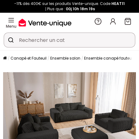
-11% dès 400€ sur les produits Vente-unique. Code
HEAT11
Plus que :
00j
10h
18m
18s
Menu
Canapé et Fauteuil
Ensemble salon
Ensemble canapé fauteuil