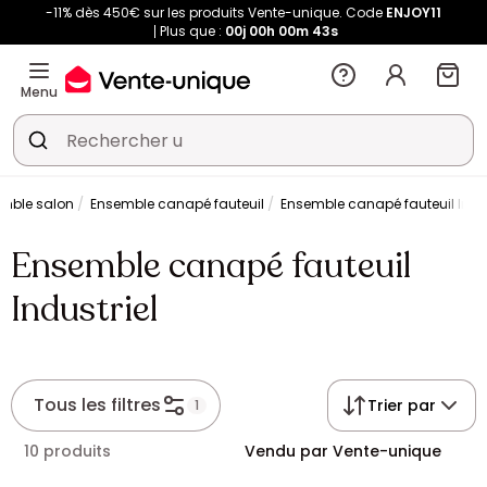
-11% dès 450€ sur les produits Vente-unique. Code
ENJOY11
Plus que :
00j
00h
00m
43s
Menu
mble salon
Ensemble canapé fauteuil
Ensemble canapé fauteuil Indus
Ensemble canapé fauteuil
Industriel
Tous les filtres
Trier par
1
10 produits
Vendu par Vente-unique