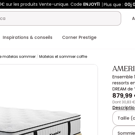
0€ sur les produits Vente-unique. Code
ENJOY11
Plus que :
00j
A
Inspirations & conseils
Corner Prestige
e matelas sommier
Matelas et sommier coffre
AMER
Ensemble 1
ressorts 
DREAM de 
879,99
dont 30,83 
Descripti
Taille 
Sommie