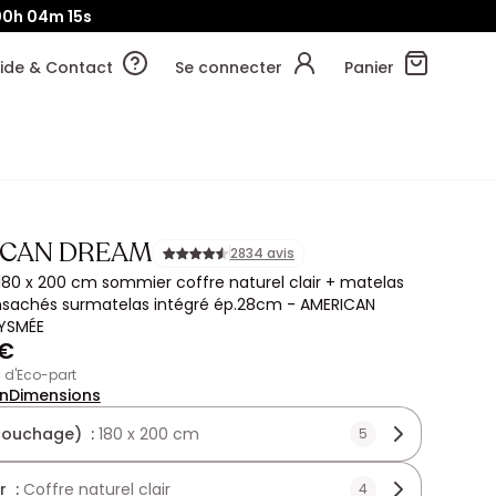
00h
04m
13s
ide & Contact
Se connecter
Panier
ICAN DREAM
2834 avis
80 x 200 cm sommier coffre naturel clair + matelas
ensachés surmatelas intégré ép.28cm - AMERICAN
YSMÉE
 €
€ d'Eco-part
on
Dimensions
(couchage) :
180 x 200 cm
5
r :
Coffre naturel clair
4