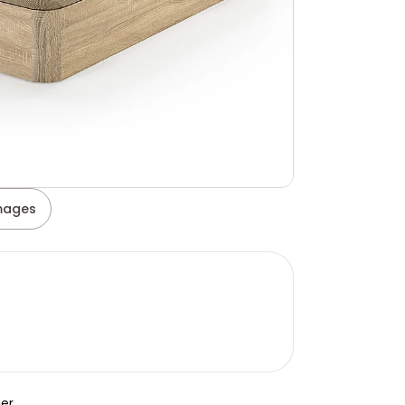
images
er