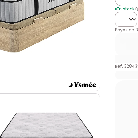
En stock
Q
Quantité
Payez en
3
Réf. 32843