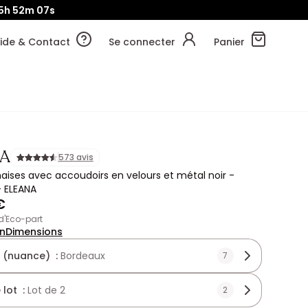
5h
52m
05s
ide & Contact
Se connecter
Panier
A
573 avis
haises avec accoudoirs en velours et métal noir -
- ELEANA
€
 d'Eco-part
on
Dimensions
 (nuance) :
Bordeaux
7
 lot :
Lot de 2
2