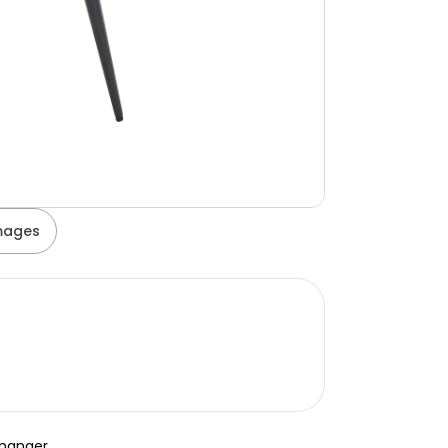
images
 manger