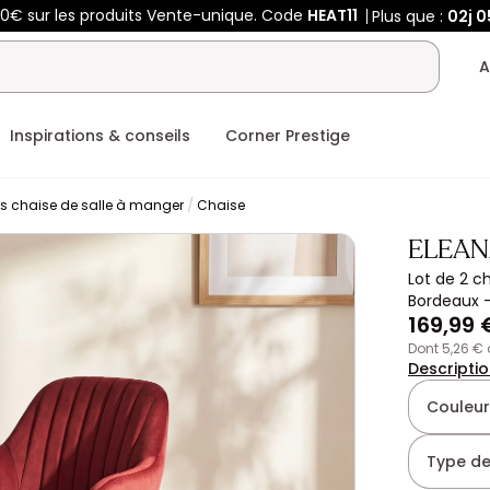
00€ sur les produits Vente-unique. Code
HEAT11
Plus que :
02j
0
A
Inspirations & conseils
Corner Prestige
rs chaise de salle à manger
Chaise
ELEAN
Lot de 2 c
Bordeaux 
169,99 
dont 5,26 €
Descripti
Couleur
Type de