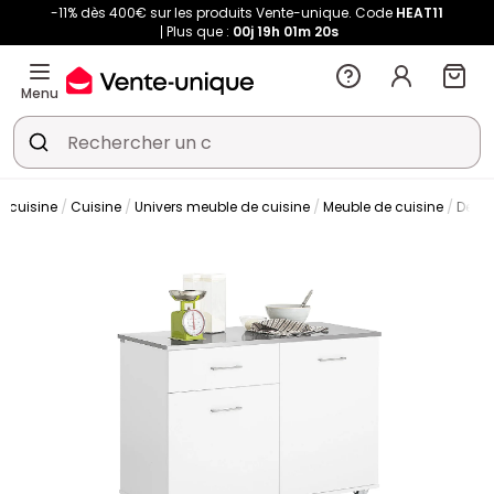
-11% dès 400€ sur les produits Vente-unique. Code
HEAT11
Plus que :
00j
19h
01m
20s
Menu
t cuisine
Cuisine
Univers meuble de cuisine
Meuble de cuisine
Desse