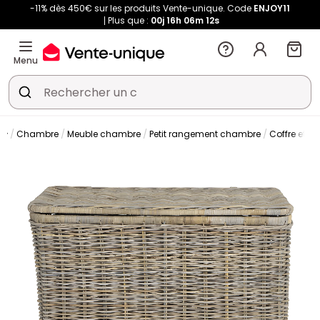
-11% dès 450€ sur les produits Vente-unique. Code
ENJOY11
Plus que :
00j
16h
06m
12s
Menu
Chambre
Meuble chambre
Petit rangement chambre
Coffre et m