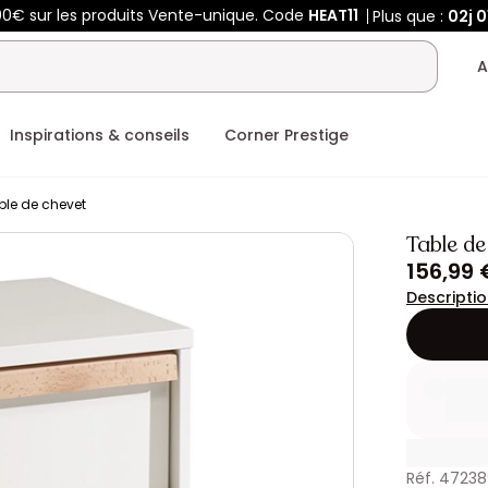
00€ sur les produits Vente-unique. Code
HEAT11
Plus que :
02j
0
A
Inspirations & conseils
Corner Prestige
ble de chevet
Table d
156,99 
Descripti
Réf. 4723