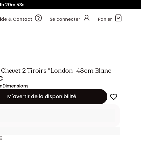
1h
20m
52s
ide & Contact
Se connecter
Panier
e Chevet 2 Tiroirs "London" 48cm Blanc
€
on
Dimensions
M'avertir de la disponibilité
89