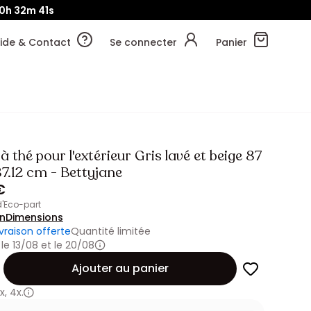
0h
32m
39s
ide & Contact
Se connecter
Panier
à thé pour l'extérieur Gris lavé et beige 87
7.12 cm - Bettyjane
€
 d'Eco-part
on
Dimensions
ivraison offerte
Quantité limitée
 le 13/08 et le 20/08
Ajouter au panier
x
,
4x.