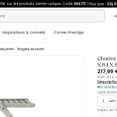
00€ sur les produits Vente-unique. Code
HEAT11
Plus que :
02j
0
A
Inspirations & conseils
Corner Prestige
e jardin
Etagère de jardin
Chariot 
X 64 X 8
217,99 
dont 1,80 €
Descripti
En stock
L
Livré entre
Quantité
Payez en
3