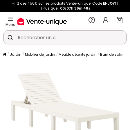
-11% dès 450€ sur les produits Vente-unique. Code
ENJOY11
Plus que :
00j
07h
39m
48s
Menu
Jardin
Mobilier de jardin
Meuble détente jardin
Bain de soleil