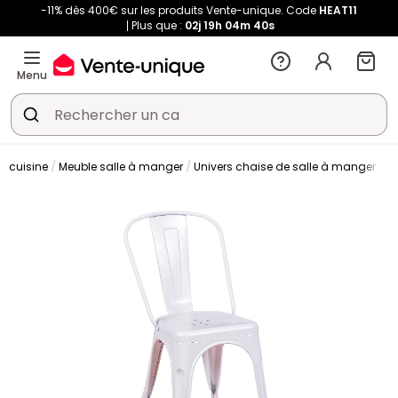
-11% dès 400€ sur les produits Vente-unique. Code
HEAT11
Plus que :
02j
19h
04m
39s
Menu
t cuisine
Meuble salle à manger
Univers chaise de salle à manger
C