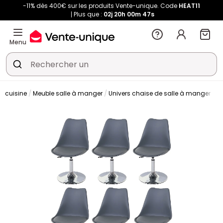
-11% dès 400€ sur les produits Vente-unique. Code
HEAT11
Plus que :
02j
20h
00m
47s
Menu
t cuisine
Meuble salle à manger
Univers chaise de salle à manger
C