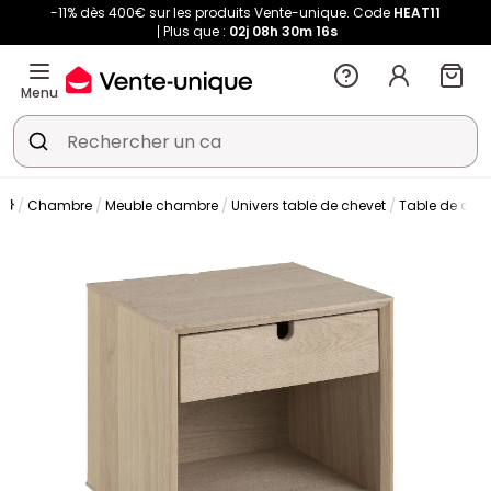
-11% dès 400€ sur les produits Vente-unique. Code
HEAT11
Plus que :
02j
08h
30m
16s
Menu
Chambre
Meuble chambre
Univers table de chevet
Table de che