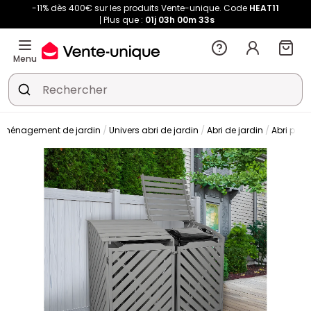
-11% dès 400€ sur les produits Vente-unique. Code
HEAT11
Plus que :
01j
03h
00m
33s
Menu
Aménagement de jardin
Univers abri de jardin
Abri de jardin
Abri poub