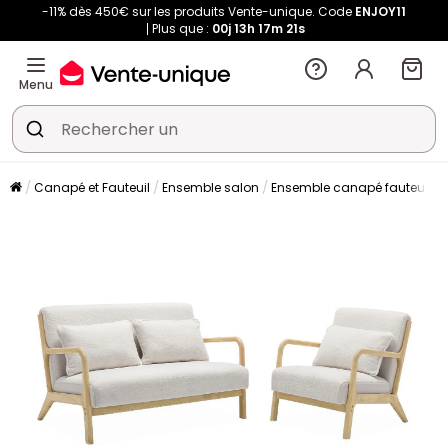
-11% dès 450€ sur les produits Vente-unique. Code
ENJOY11
Plus que :
00j
13h
17m
20s
Menu
Canapé et Fauteuil
Ensemble salon
Ensemble canapé fauteuil