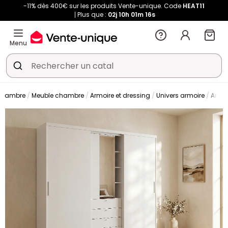
-11% dès 400€ sur les produits Vente-unique. Code
HEAT11
Plus que :
02j
10h
01m
16s
Menu
hambre
Meuble chambre
Armoire et dressing
Univers armoire
Armoi