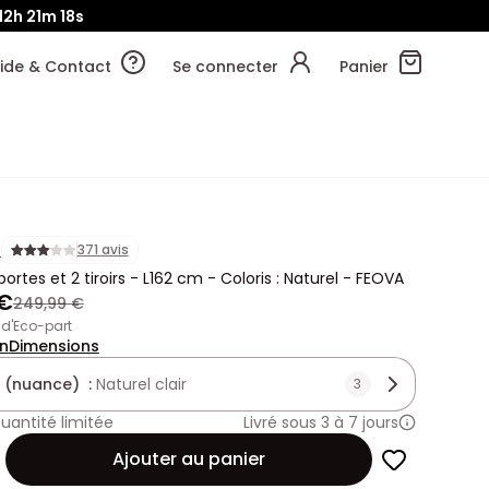
12h
21m
18s
ide & Contact
Se connecter
Panier
A
371 avis
ortes et 2 tiroirs - L162 cm - Coloris : Naturel - FEOVA
 €
249,99 €
€ d'Eco-part
on
Dimensions
 (nuance) :
Naturel clair
3
uantité limitée
Livré sous 3 à 7 jours
Ajouter au panier