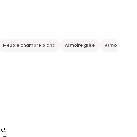
Meuble chambre blanc
Armoire grise
Armoire et dr
ne