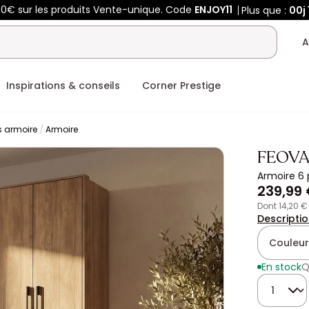
50€ sur les produits Vente-unique. Code
ENJOY11
Plus que :
00j
A
Inspirations & conseils
Corner Prestige
s armoire
Armoire
FEOV
Armoire 6 p
239,99
dont 14,20 
Descripti
Couleur
En stock
Q
Quantité