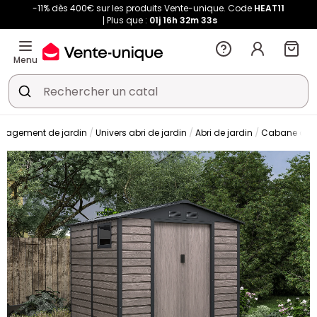
-11% dès 400€ sur les produits Vente-unique. Code
HEAT11
Plus que :
01j
16h
32m
33s
Menu
nagement de jardin
Univers abri de jardin
Abri de jardin
Cabane de j