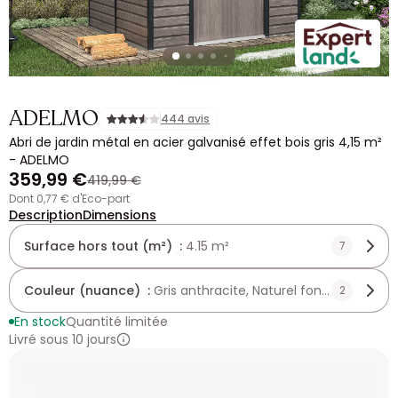
ADELMO
444 avis
Abri de jardin métal en acier galvanisé effet bois gris 4,15 m²
- ADELMO
359,99 €
419,99 €
dont 0,77 € d'Eco-part
Description
Dimensions
Surface hors tout (m²) :
4.15 m²
7
Couleur (nuance) :
Gris anthracite, Naturel foncé
2
En stock
Quantité limitée
Livré sous 10 jours