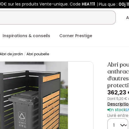
00€ sur les produits Vente-unique. Code
HEAT11
Plus que :
00j
1
A
Inspirations & conseils
Corner Prestige
Abri de jardin
Abri poubelle
Abri pou
anthraci
d'autres
protecti
362,23
dont 5,20 €
Descripti
En stock
L
Livré entre
Quantité