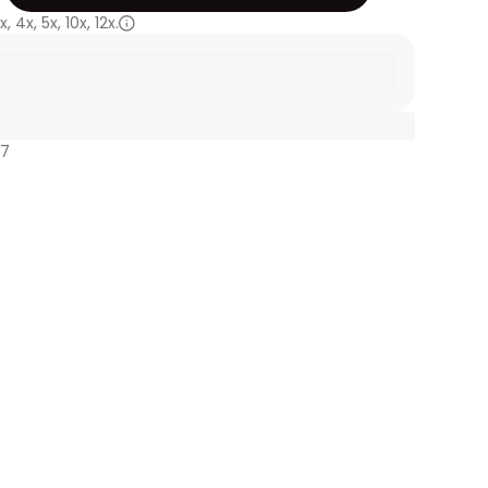
x
,
4x
,
5x
,
10x
,
12x.
07