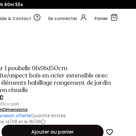
1h
40m
53s
ide & Contact
Se connecter
Panier
r 1 poubelle 91x91x150cm
te/aspect bois en acier extensible avec
 éléments habillage rangement de jardin
on visuelle
 €
 d'Eco-part
on
Dimensions
ivraison offerte
Quantité limitée
 le 14/08 et le 18/08
Ajouter au panier