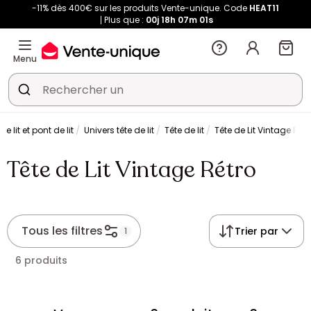
-11% dès 400€ sur les produits Vente-unique. Code
HEAT11
Plus que :
00j
18h
07m
01s
Menu
de lit et pont de lit
Univers tête de lit
Tête de lit
Tête de Lit Vintage Rétr
Tête de Lit Vintage Rétro
Tous les filtres
Trier par
1
6 produits