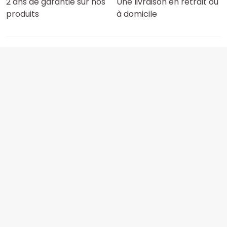
2 ans de garantie sur nos
Une livraison en retrait ou
produits
à domicile