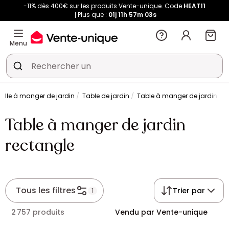
-11% dès 400€ sur les produits Vente-unique. Code
HEAT11
Plus que :
01j
11h
57m
02s
Menu
alle à manger de jardin
Table de jardin
Table à manger de jardin re
Table à manger de jardin
rectangle
Tous les filtres
Trier par
1
2 757 produits
Vendu par Vente-unique