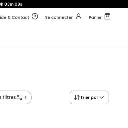
3h
03m
07s
ide & Contact
Se connecter
Panier
 filtres
Trier par
1