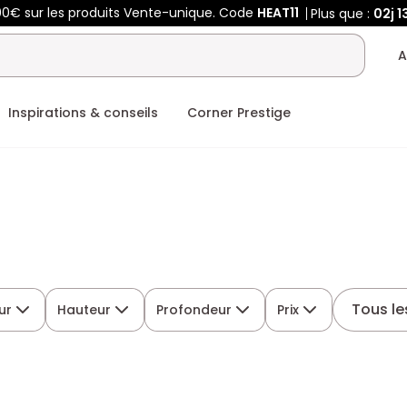
00€ sur les produits Vente-unique. Code
HEAT11
Plus que :
02j
1
A
Inspirations & conseils
Corner Prestige
Tous les
ur
Hauteur
Profondeur
Prix