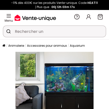
-11% dès 400€ sur les produits Vente-unique. Code
HEAT11
Plus que :
00j
12h
03m
16s
Menu
Animalerie
Accessoires pour animaux
Aquarium