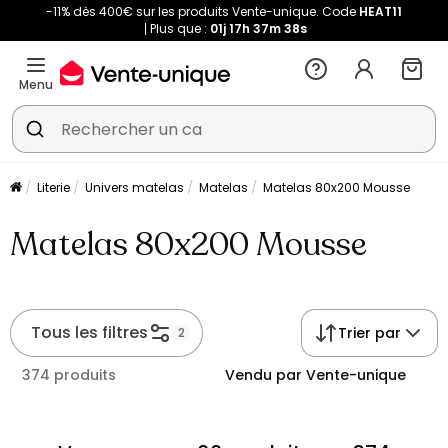
-11% dès 400€ sur les produits Vente-unique. Code
HEAT11
Plus que :
01j
17h
37m
38s
Menu
Literie
Univers matelas
Matelas
Matelas 80x200 Mousse
Matelas 80x200 Mousse
Tous les filtres
Trier par
2
374 produits
Vendu par Vente-unique