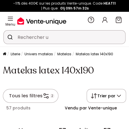
-11% dès 400€ sur les produits Vente-unique. Code
HEAT11
Plus que :
01j
09h
57m
31s
Menu
Literie
Univers matelas
Matelas
Matelas latex 140x190
Matelas latex 140x190
Tous les filtres
Trier par
2
57 produits
Vendu par Vente-unique