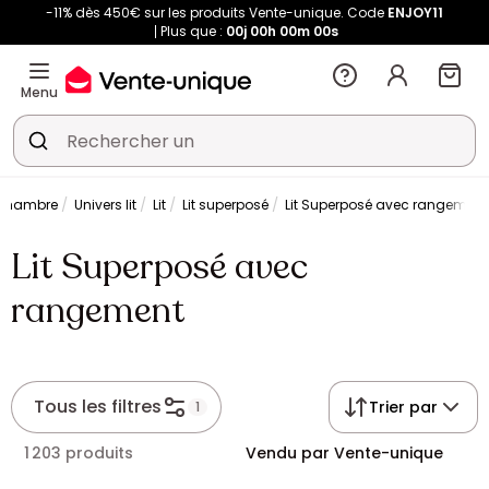
-11% dès 450€ sur les produits Vente-unique. Code
ENJOY11
Plus que :
00j
00h
00m
00s
Menu
Chambre
Univers lit
Lit
Lit superposé
Lit Superposé avec rangement
Lit Superposé avec
rangement
Tous les filtres
Trier par
1
1 203 produits
Vendu par Vente-unique