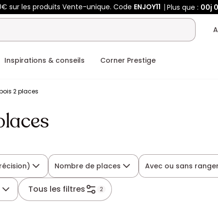
0€ sur les produits Vente-unique. Code
ENJOY11
Plus que :
00j
0
A
Inspirations & conseils
Corner Prestige
 bois 2 places
places
récision)
Nombre de places
Avec ou sans rang
Tous les filtres
s
2