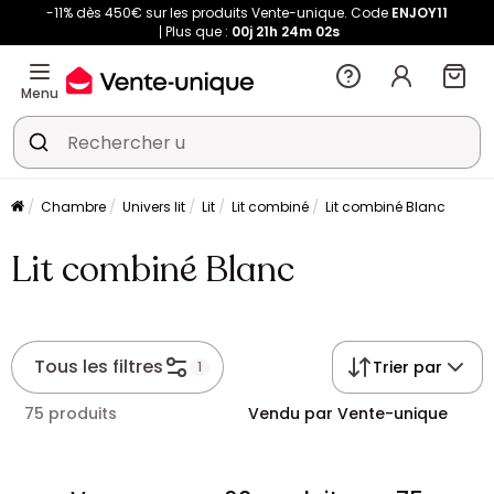
-11% dès 450€ sur les produits Vente-unique. Code
ENJOY11
Plus que :
00j
21h
24m
01s
Menu
Chambre
Univers lit
Lit
Lit combiné
Lit combiné Blanc
Lit combiné Blanc
Tous les filtres
Trier par
1
75 produits
Vendu par Vente-unique