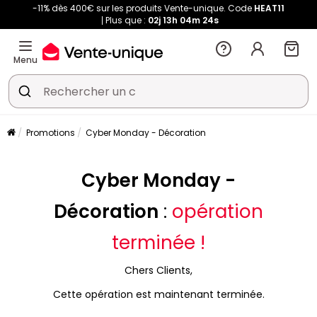
-11% dès 400€ sur les produits Vente-unique. Code
HEAT11
Plus que :
02j
13h
04m
22s
Menu
Promotions
Cyber Monday - Décoration
Cyber Monday -
Décoration
:
opération
terminée !
Chers Clients,
Cette opération est maintenant terminée.