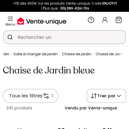
-11% dès 450€ sur les produits Vente-unique. Code
ENJOY11
Plus que :
00j
06h
42m
12s
Menu
jardin
Salle à manger de jardin
Chaise de jardin
Chaise de Jardin 
Chaise de Jardin bleue
Tous les filtres
Trier par
1
241 produits
Vendu par Vente-unique