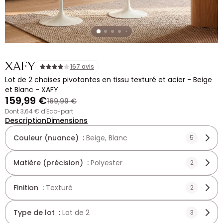
XAFY
167 avis
Lot de 2 chaises pivotantes en tissu texturé et acier - Beige
et Blanc - XAFY
159,99 €
169,99 €
dont 3,64 € d'Eco-part
Description
Dimensions
Couleur (nuance) :
Beige, Blanc
5
Matière (précision) :
Polyester
2
Finition :
Texturé
2
Type de lot :
Lot de 2
3