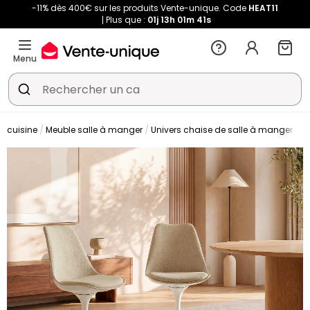
-11% dès 400€ sur les produits Vente-unique. Code
HEAT11
Plus que :
01j
13h
01m
40s
Menu
t cuisine
Meuble salle à manger
Univers chaise de salle à manger
C