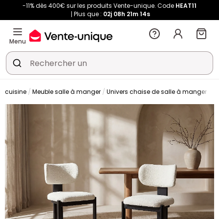
-11% dès 400€ sur les produits Vente-unique. Code
HEAT11
Plus que :
02j
08h
21m
14s
Menu
t cuisine
Meuble salle à manger
Univers chaise de salle à manger
C