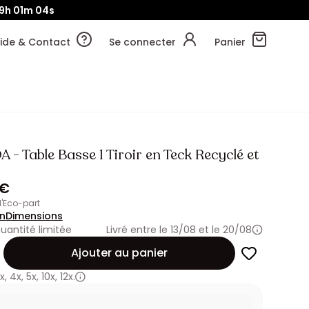
9h
01m
02s
ide & Contact
Se connecter
Panier
- Table Basse 1 Tiroir en Teck Recyclé et
 €
 d'Eco-part
on
Dimensions
uantité limitée
Livré entre le 13/08 et le 20/08
Ajouter au panier
x
,
4x
,
5x
,
10x
,
12x.