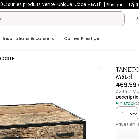
00€ sur les produits Vente-unique. Code
HEAT11
Plus que :
02j
0
A
Inspirations & conseils
Corner Prestige
e basse
TANETOA 
Métal
469,99
dont 3,14 €
Descripti
En stock
Q
Quantité
Payez en
3