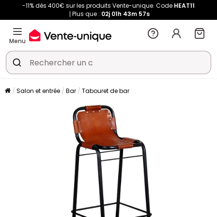
-11% dès 400€ sur les produits Vente-unique. Code
HEAT11
Plus que :
02j
01h
43m
56s
Menu
Salon et entrée
Bar
Tabouret de bar