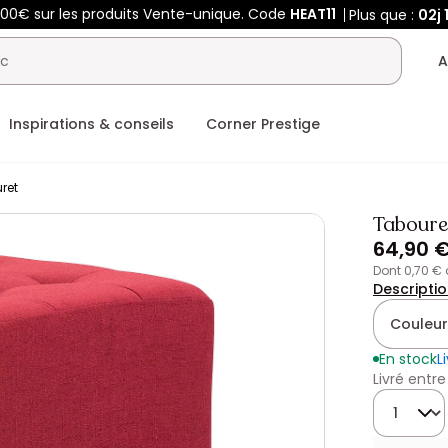
400€ sur les produits Vente-unique. Code
HEAT11
Plus que :
02j
A
Inspirations & conseils
Corner Prestige
ret
Taboure
64,90 
dont 0,70 €
Descripti
Couleur
En stock
L
Livré entre
Quantité