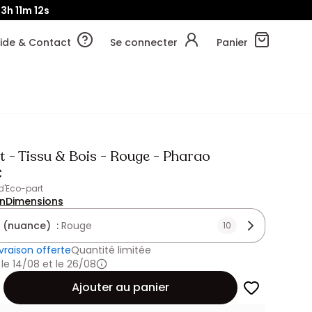
13h
11m
10s
ide & Contact
Se connecter
Panier
t - Tissu & Bois - Rouge - Pharao
€
 d'Eco-part
on
Dimensions
 (nuance) :
Rouge
10
ivraison offerte
Quantité limitée
 le 14/08 et le 26/08
Ajouter au panier