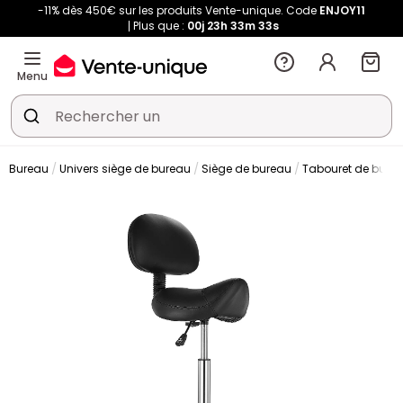
-11% dès 450€ sur les produits Vente-unique. Code
ENJOY11
Plus que :
00j
23h
33m
32s
Menu
Bureau
Univers siège de bureau
Siège de bureau
Tabouret de bure