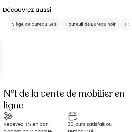
Découvrez aussi
Siège de bureau Gris
Fauteuil de Bureau noir
Fau
N°1 de la vente de mobilier en
ligne
Recevez 4% en bon
30 jours satisfait ou
d'achat pour chaque
remboursé