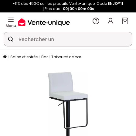
-11% dès 450€ sur les produits Vente-unique. Code
ENJOY11
Plus que :
00j
00h
00m
00s
Menu
Salon et entrée
Bar
Tabouret de bar