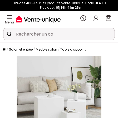
-11% dès 400€ sur les produits Vente-unique. Code
HEAT11
Plus que :
01j
19h
41m
24s
Menu
Salon et entrée
Meuble salon
Table d'appoint