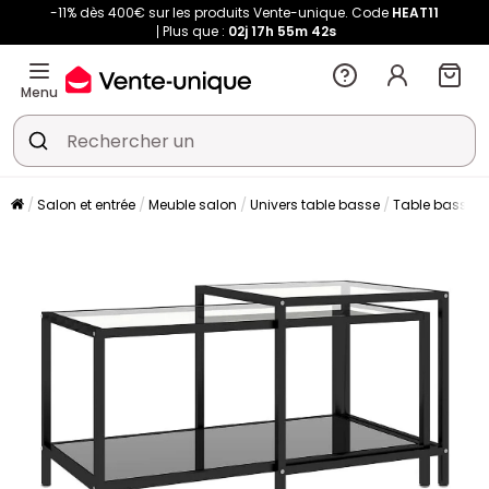
-11% dès 400€ sur les produits Vente-unique. Code
HEAT11
Plus que :
02j
17h
55m
41s
Menu
Salon et entrée
Meuble salon
Univers table basse
Table basse