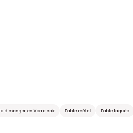
le à manger en Verre noir
Table métal
Table laquée