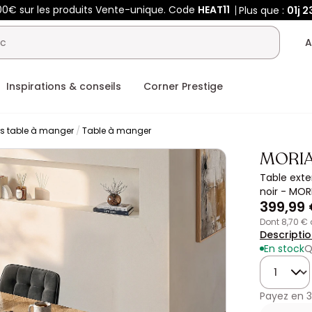
00€ sur les produits Vente-unique. Code
HEAT11
Plus que :
01j
2
A
Inspirations & conseils
Corner Prestige
rs table à manger
Table à manger
MORI
Table exten
noir - MOR
399,99
dont 8,70 €
Descripti
En stock
Q
Quantité
Payez en
3