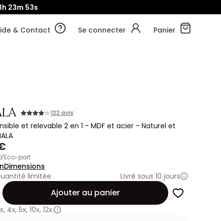
3h
23m
52s
ide & Contact
Se connecter
Panier
ALA
122 avis
sible et relevable 2 en 1 - MDF et acier - Naturel et
IALA
 €
 d'Eco-part
on
Dimensions
uantité limitée
Livré sous 10 jours
Ajouter au panier
x
,
4x
,
5x
,
10x
,
12x.