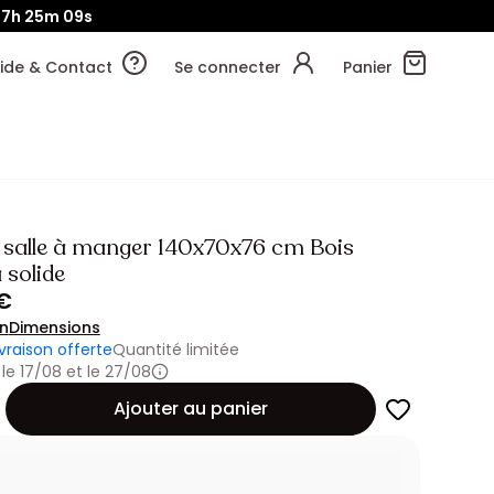
07h
25m
07s
ide & Contact
Se connecter
Panier
e salle à manger 140x70x76 cm Bois
 solide
 €
on
Dimensions
ivraison offerte
Quantité limitée
 le 17/08 et le 27/08
Ajouter au panier