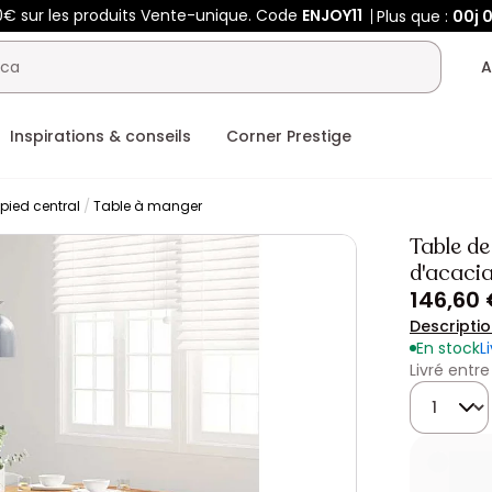
0€ sur les produits Vente-unique. Code
ENJOY11
Plus que :
00j
A
Inspirations & conseils
Corner Prestige
pied central
Table à manger
Table d
d'acacia
146,60
Descripti
En stock
L
Livré entre
Quantité