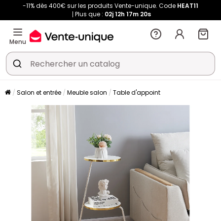
-11% dès 400€ sur les produits Vente-unique. Code
HEAT11
Plus que :
02j
12h
17m
20s
Menu
Salon et entrée
Meuble salon
Table d'appoint