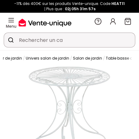
-11% dès 400€ sur les produits Vente-unique. Code
HEAT11
Plus que :
02j
05h
31m
57s
Menu
ier de jardin
Univers salon de jardin
Salon de jardin
Table basse de j