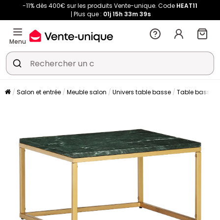
-11% dès 400€ sur les produits Vente-unique. Code
HEAT11
Plus que :
01j
15h
33m
38s
Menu
Salon et entrée
Meuble salon
Univers table basse
Table basse