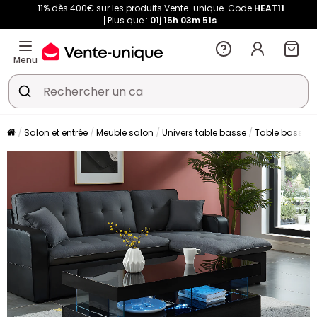
-11% dès 400€ sur les produits Vente-unique. Code
HEAT11
Plus que :
01j
15h
03m
51s
Menu
Salon et entrée
Meuble salon
Univers table basse
Table basse