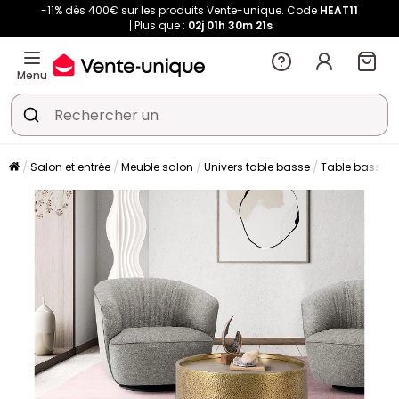
-11% dès 400€ sur les produits Vente-unique. Code
HEAT11
Plus que :
02j
01h
30m
21s
Menu
Salon et entrée
Meuble salon
Univers table basse
Table basse