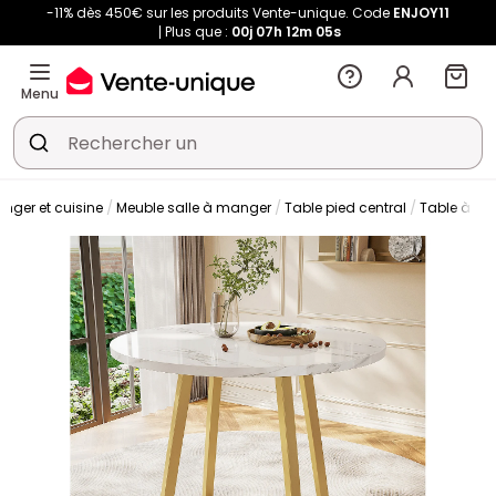
-11% dès 450€ sur les produits Vente-unique. Code
ENJOY11
Plus que :
00j
07h
12m
04s
Menu
nger et cuisine
Meuble salle à manger
Table pied central
Table à m