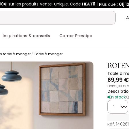
400€ sur les produits Vente-unique. Code
HEAT11
Plus que :
01j
1
A
Inspirations & conseils
Corner Prestige
rs table à manger
Table à manger
ROLE
Table à ma
69,99 €
dont 1,33 €
Descripti
En stock
Q
Quantité
Réf. 140261