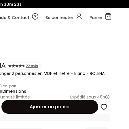
2h
30m
21s
ide & Contact
Se connecter
Panier
NA
22 avis
nger 2 personnes en MDF et hêtre - Blanc - ROLENA
 d'Eco-part
on
Dimensions
uantité limitée
Expédié sous 48h
Ajouter au panier