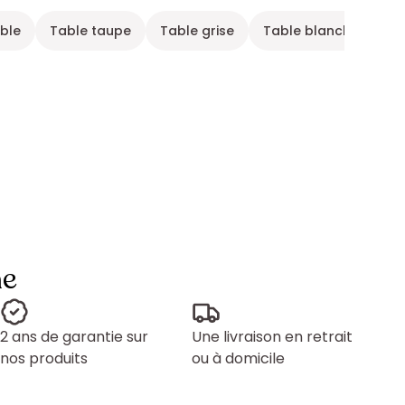
ible
Table taupe
Table grise
Table blanche
Me
ne
2 ans de garantie sur
Une livraison en retrait
nos produits
ou à domicile