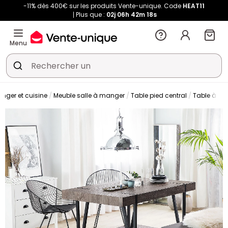
-11% dès 400€ sur les produits Vente-unique. Code
HEAT11
Plus que :
02j
06h
42m
18s
Menu
nger et cuisine
Meuble salle à manger
Table pied central
Table à m