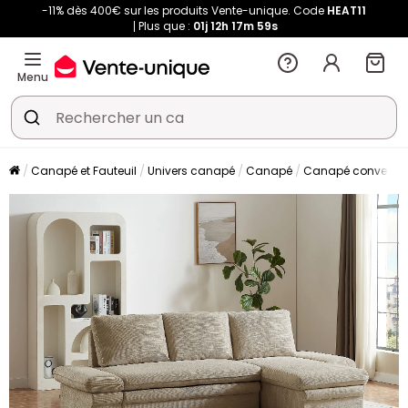
-11% dès 400€ sur les produits Vente-unique. Code
HEAT11
Plus que :
01j
12h
17m
58s
Menu
Canapé et Fauteuil
Univers canapé
Canapé
Canapé convertibl